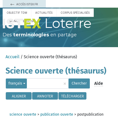
ACCÈS ISTEX.FR
OBJECTIF TDM
ACTUALITÉS
CORPUS SPÉCIALISÉS
Loterre
ESPAÑOL
ENGLISH
Des
terminologies
en partage
Accueil
/ Science ouverte (thésaurus)
Science ouverte (thésaurus)
×
Aide
français
Chercher
ALIGNER
ANNOTER
TÉLÉCHARGER
science ouverte
>
publication ouverte
>
postpublication