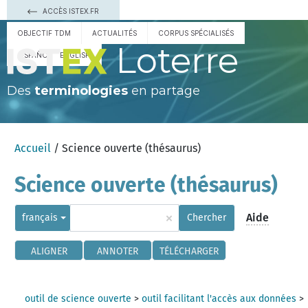
ACCÈS ISTEX.FR
OBJECTIF TDM
ACTUALITÉS
CORPUS SPÉCIALISÉS
Loterre
ESPAÑOL
ENGLISH
Des
terminologies
en partage
Accueil
/ Science ouverte (thésaurus)
Science ouverte (thésaurus)
×
Aide
français
Chercher
ALIGNER
ANNOTER
TÉLÉCHARGER
outil de science ouverte
>
outil facilitant l'accès aux données
>