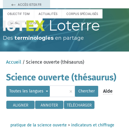
ACCÈS ISTEX.FR
OBJECTIF TDM
ACTUALITÉS
CORPUS SPÉCIALISÉS
Loterre
ESPAÑOL
ENGLISH
Des
terminologies
en partage
Accueil
/ Science ouverte (thésaurus)
Science ouverte (thésaurus)
×
Aide
Toutes les langues
Chercher
ALIGNER
ANNOTER
TÉLÉCHARGER
pratique de la science ouverte
>
indicateurs et chiffrage