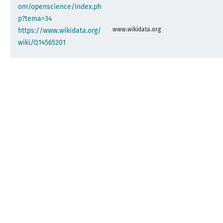
om/openscience/index.ph
p?tema=34
www.wikidata.org
https://www.wikidata.org/
wiki/Q14565201