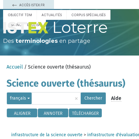
ACCÈS ISTEX.FR
OBJECTIF TDM
ACTUALITÉS
CORPUS SPÉCIALISÉS
Loterre
ESPAÑOL
ENGLISH
Des
terminologies
en partage
Accueil
/ Science ouverte (thésaurus)
Science ouverte (thésaurus)
×
Aide
français
Chercher
ALIGNER
ANNOTER
TÉLÉCHARGER
infrastructure de la science ouverte
>
infrastructure d'évaluatio