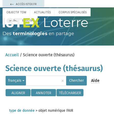
ACCÈS ISTEX.FR
OBJECTIF TDM
ACTUALITÉS
CORPUS SPÉCIALISÉS
Loterre
ESPAÑOL
ENGLISH
Des
terminologies
en partage
Accueil
/ Science ouverte (thésaurus)
Science ouverte (thésaurus)
×
Aide
français
Chercher
ALIGNER
ANNOTER
TÉLÉCHARGER
type de donnée
>
objet numérique FAIR