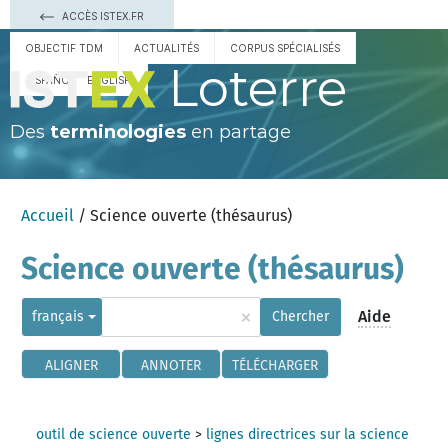
ACCÈS ISTEX.FR
OBJECTIF TDM
ACTUALITÉS
CORPUS SPÉCIALISÉS
Loterre
ESPAÑOL
ENGLISH
Des
terminologies
en partage
Accueil
/ Science ouverte (thésaurus)
Science ouverte (thésaurus)
×
Aide
français
Chercher
ALIGNER
ANNOTER
TÉLÉCHARGER
outil de science ouverte
>
lignes directrices sur la science