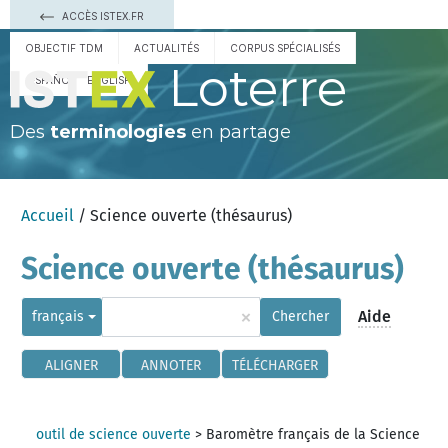
ACCÈS ISTEX.FR
OBJECTIF TDM
ACTUALITÉS
CORPUS SPÉCIALISÉS
Loterre
ESPAÑOL
ENGLISH
Des
terminologies
en partage
Accueil
/ Science ouverte (thésaurus)
Science ouverte (thésaurus)
×
Aide
français
Chercher
ALIGNER
ANNOTER
TÉLÉCHARGER
outil de science ouverte
>
Baromètre français de la Science