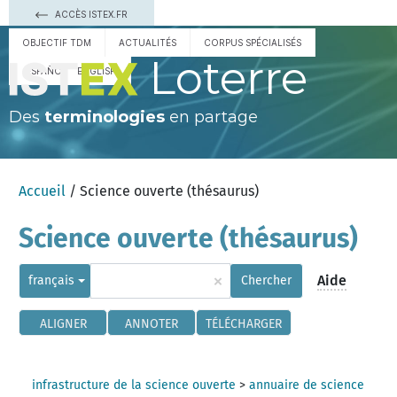
ACCÈS ISTEX.FR
OBJECTIF TDM
ACTUALITÉS
CORPUS SPÉCIALISÉS
Loterre
ESPAÑOL
ENGLISH
Des
terminologies
en partage
Accueil
/ Science ouverte (thésaurus)
Science ouverte (thésaurus)
×
Aide
français
Chercher
ALIGNER
ANNOTER
TÉLÉCHARGER
infrastructure de la science ouverte
>
annuaire de science