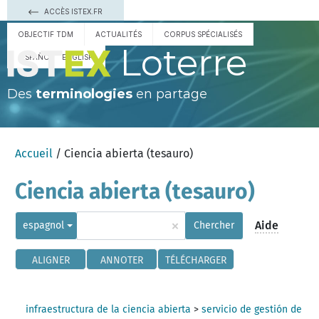
ACCÈS ISTEX.FR
OBJECTIF TDM
ACTUALITÉS
CORPUS SPÉCIALISÉS
Loterre
ESPAÑOL
ENGLISH
Des
terminologies
en partage
Accueil
/ Ciencia abierta (tesauro)
Ciencia abierta (tesauro)
×
Aide
espagnol
Chercher
ALIGNER
ANNOTER
TÉLÉCHARGER
infraestructura de la ciencia abierta
>
servicio de gestión de