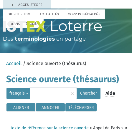
ACCÈS ISTEX.FR
OBJECTIF TDM
ACTUALITÉS
CORPUS SPÉCIALISÉS
Loterre
ESPAÑOL
ENGLISH
Des
terminologies
en partage
Accueil
/ Science ouverte (thésaurus)
Science ouverte (thésaurus)
×
Aide
français
Chercher
ALIGNER
ANNOTER
TÉLÉCHARGER
texte de référence sur la science ouverte
>
Appel de Paris sur