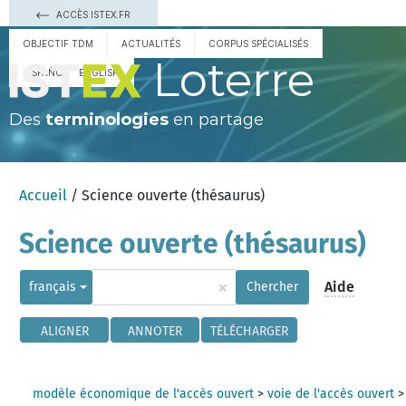
ACCÈS ISTEX.FR
OBJECTIF TDM
ACTUALITÉS
CORPUS SPÉCIALISÉS
Loterre
ESPAÑOL
ENGLISH
Des
terminologies
en partage
Accueil
/ Science ouverte (thésaurus)
Science ouverte (thésaurus)
×
Aide
français
Chercher
ALIGNER
ANNOTER
TÉLÉCHARGER
modèle économique de l'accès ouvert
>
voie de l'accès ouvert
>