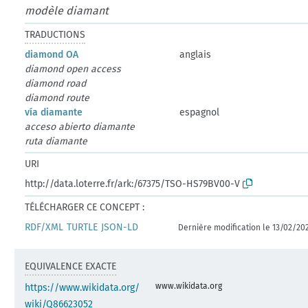
modèle diamant
TRADUCTIONS
diamond OA
anglais
diamond open access
diamond road
diamond route
vía diamante
espagnol
acceso abierto diamante
ruta diamante
URI
http://data.loterre.fr/ark:/67375/TSO-HS79BV00-V
TÉLÉCHARGER CE CONCEPT :
RDF/XML
TURTLE
JSON-LD
Dernière modification le 13/02/20
EQUIVALENCE EXACTE
www.wikidata.org
https://www.wikidata.org/
wiki/Q86623052