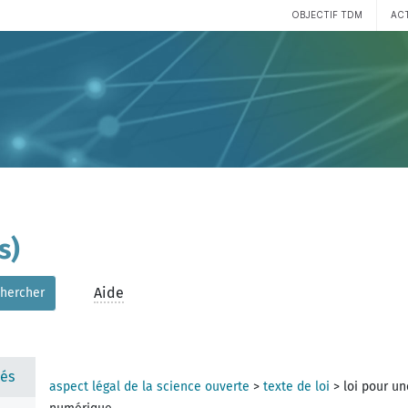
OBJECTIF TDM
AC
s)
Aide
hercher
és
aspect légal de la science ouverte
>
texte de loi
>
loi pour u