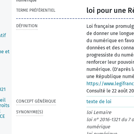
numérique
loi pour une 
TERME PRÉFÉRENTIEL
DÉFINITION
Loi française promulg
de donner une longue
tif
du numérique en favor
données et des conna
he et
progressiste du numér
renforcer leur pouvoir
numérique. (D'après l
une République numér
https://www.legifran
021
Consulté le 22 août 20
eil
CONCEPT GÉNÉRIQUE
texte de loi
roits
t
SYNONYME(S)
loi Lemaire
/CE
loi n° 2016-1321 du 7
numérique
loi numérique