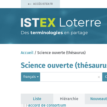
ACCÈS ISTEX.FR
Loterre
Des
terminologies
en partage
Accueil
/ Science ouverte (thésaurus)
Science ouverte (thésauru
×
français
C
Liste
Hiérarchie
Nouveaut
aspect légal de la science ouverte
accord de consortium