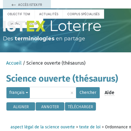
ACCÈS ISTEX.FR
OBJECTIF TDM
ACTUALITÉS
CORPUS SPÉCIALISÉS
Loterre
ESPAÑOL
ENGLISH
Des
terminologies
en partage
Accueil
/ Science ouverte (thésaurus)
Science ouverte (thésaurus)
×
Aide
français
Chercher
ALIGNER
ANNOTER
TÉLÉCHARGER
aspect légal de la science ouverte
>
texte de loi
>
Ordonnance 