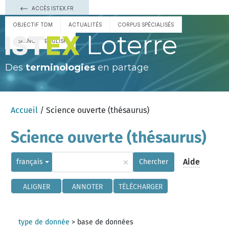
ACCÈS ISTEX.FR
OBJECTIF TDM
ACTUALITÉS
CORPUS SPÉCIALISÉS
Loterre
ESPAÑOL
ENGLISH
Des
terminologies
en partage
Accueil
/ Science ouverte (thésaurus)
Science ouverte (thésaurus)
×
Aide
français
Chercher
ALIGNER
ANNOTER
TÉLÉCHARGER
type de donnée
>
base de données