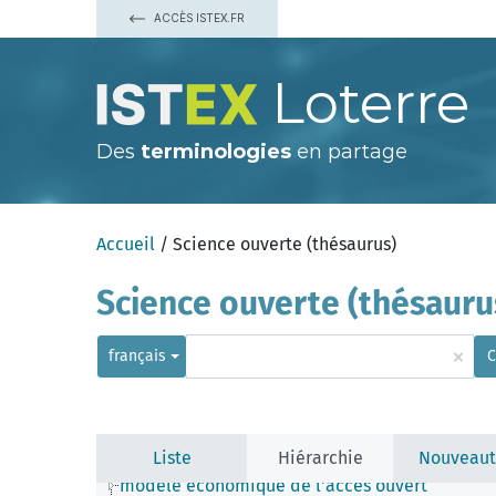
ACCÈS ISTEX.FR
Loterre
Des
terminologies
en partage
Accueil
/ Science ouverte (thésaurus)
Science ouverte (thésauru
×
français
C
aspect légal de la science ouverte
compétence de la science ouverte
école de pensée de la science ouverte
Liste
Hiérarchie
Nouveaut
infrastructure de la science ouverte
modèle économique de l'accès ouvert