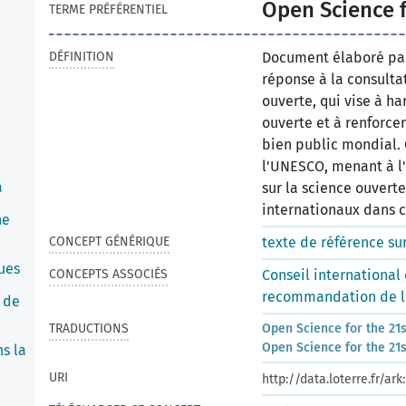
Open Science f
TERME PRÉFÉRENTIEL
DÉFINITION
Document élaboré par 
réponse à la consulta
ouverte, qui vise à ha
ouverte et à renforce
bien public mondial. C
l'UNESCO, menant à l
a
sur la science ouvert
internationaux dans 
he
CONCEPT GÉNÉRIQUE
texte de référence su
ues
CONCEPTS ASSOCIÉS
Conseil international
recommandation de l
 de
TRADUCTIONS
Open Science for the 21
Open Science for the 21
ns la
URI
http://data.loterre.fr/a