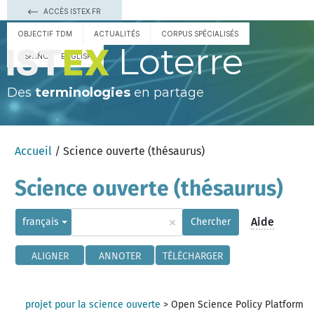
ACCÈS ISTEX.FR
OBJECTIF TDM
ACTUALITÉS
CORPUS SPÉCIALISÉS
Loterre
ESPAÑOL
ENGLISH
Des
terminologies
en partage
Accueil
/ Science ouverte (thésaurus)
Science ouverte (thésaurus)
×
Aide
français
Chercher
ALIGNER
ANNOTER
TÉLÉCHARGER
projet pour la science ouverte
>
Open Science Policy Platform