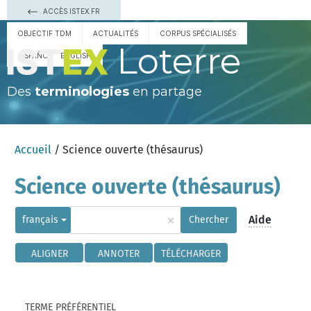
ACCÈS ISTEX.FR
OBJECTIF TDM
ACTUALITÉS
CORPUS SPÉCIALISÉS
Loterre
ESPAÑOL
ENGLISH
Des
terminologies
en partage
Accueil
/ Science ouverte (thésaurus)
Science ouverte (thésaurus)
×
Aide
français
Chercher
ALIGNER
ANNOTER
TÉLÉCHARGER
TERME PRÉFÉRENTIEL