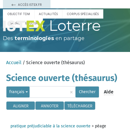
ACCÈS ISTEX.FR
OBJECTIF TDM
ACTUALITÉS
CORPUS SPÉCIALISÉS
Loterre
ESPAÑOL
ENGLISH
Des
terminologies
en partage
Accueil
/ Science ouverte (thésaurus)
Science ouverte (thésaurus)
×
Aide
français
Chercher
ALIGNER
ANNOTER
TÉLÉCHARGER
pratique préjudiciable à la science ouverte
>
péage