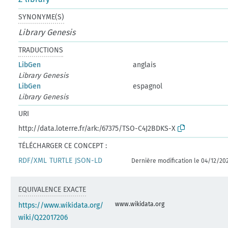
SYNONYME(S)
Library Genesis
TRADUCTIONS
LibGen
anglais
Library Genesis
LibGen
espagnol
Library Genesis
URI
http://data.loterre.fr/ark:/67375/TSO-C4J2BDKS-X
TÉLÉCHARGER CE CONCEPT :
RDF/XML
TURTLE
JSON-LD
Dernière modification le 04/12/20
EQUIVALENCE EXACTE
www.wikidata.org
https://www.wikidata.org/
wiki/Q22017206