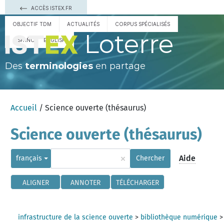
ACCÈS ISTEX.FR
OBJECTIF TDM
ACTUALITÉS
CORPUS SPÉCIALISÉS
Loterre
ESPAÑOL
ENGLISH
Des
terminologies
en partage
Accueil
/ Science ouverte (thésaurus)
Science ouverte (thésaurus)
×
Aide
français
Chercher
ALIGNER
ANNOTER
TÉLÉCHARGER
infrastructure de la science ouverte
>
bibliothèque numérique
>