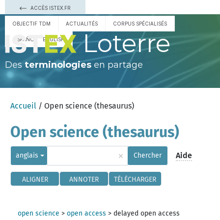
ACCÈS ISTEX.FR
OBJECTIF TDM
ACTUALITÉS
CORPUS SPÉCIALISÉS
Loterre
ESPAÑOL
ENGLISH
Des
terminologies
en partage
Accueil
/ Open science (thesaurus)
Open science (thesaurus)
×
Aide
anglais
Chercher
ALIGNER
ANNOTER
TÉLÉCHARGER
open science
>
open access
>
delayed open access