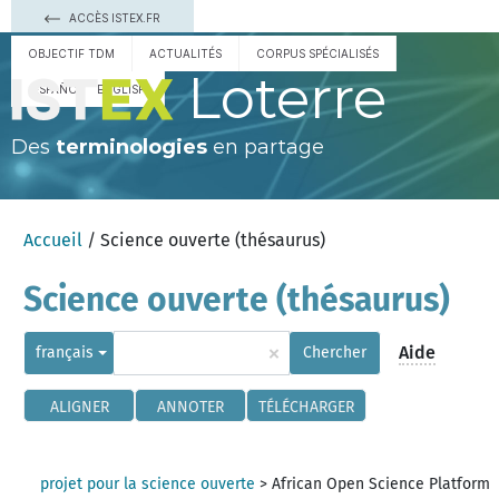
ACCÈS ISTEX.FR
OBJECTIF TDM
ACTUALITÉS
CORPUS SPÉCIALISÉS
Loterre
ESPAÑOL
ENGLISH
Des
terminologies
en partage
Accueil
/ Science ouverte (thésaurus)
Science ouverte (thésaurus)
×
Aide
français
Chercher
ALIGNER
ANNOTER
TÉLÉCHARGER
projet pour la science ouverte
>
African Open Science Platform