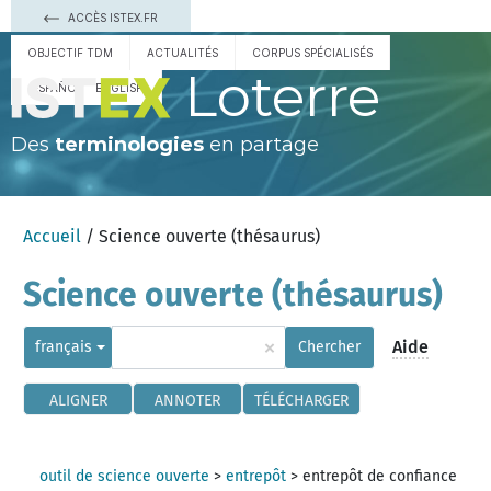
ACCÈS ISTEX.FR
OBJECTIF TDM
ACTUALITÉS
CORPUS SPÉCIALISÉS
Loterre
ESPAÑOL
ENGLISH
Des
terminologies
en partage
Accueil
/ Science ouverte (thésaurus)
Science ouverte (thésaurus)
×
Aide
français
Chercher
ALIGNER
ANNOTER
TÉLÉCHARGER
outil de science ouverte
>
entrepôt
>
entrepôt de confiance