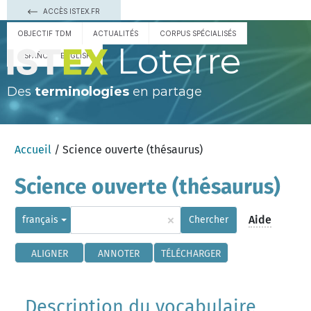
ACCÈS ISTEX.FR
OBJECTIF TDM
ACTUALITÉS
CORPUS SPÉCIALISÉS
Loterre
ESPAÑOL
ENGLISH
Des
terminologies
en partage
Accueil
/ Science ouverte (thésaurus)
Science ouverte (thésaurus)
×
Aide
français
Chercher
ALIGNER
ANNOTER
TÉLÉCHARGER
Description du vocabulaire