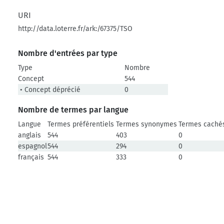
URI
http://data.loterre.fr/ark:/67375/TSO
Nombre d'entrées par type
Type
Nombre
Concept
544
• Concept déprécié
0
Nombre de termes par langue
Langue
Termes préférentiels
Termes synonymes
Termes caché
anglais
544
403
0
espagnol
544
294
0
français
544
333
0