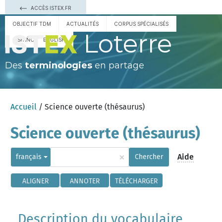
ACCÈS ISTEX.FR
OBJECTIF TDM
ACTUALITÉS
CORPUS SPÉCIALISÉS
Loterre
ESPAÑOL
ENGLISH
Des
terminologies
en partage
Accueil
/ Science ouverte (thésaurus)
Science ouverte (thésaurus)
×
Aide
français
Chercher
ALIGNER
ANNOTER
TÉLÉCHARGER
Description du vocabulaire