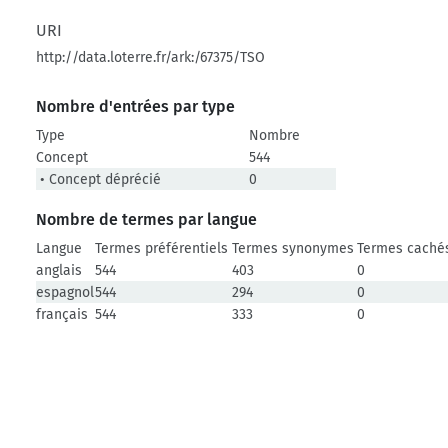
URI
http://data.loterre.fr/ark:/67375/TSO
Nombre d'entrées par type
Type
Nombre
Concept
544
• Concept déprécié
0
Nombre de termes par langue
Langue
Termes préférentiels
Termes synonymes
Termes caché
anglais
544
403
0
espagnol
544
294
0
français
544
333
0