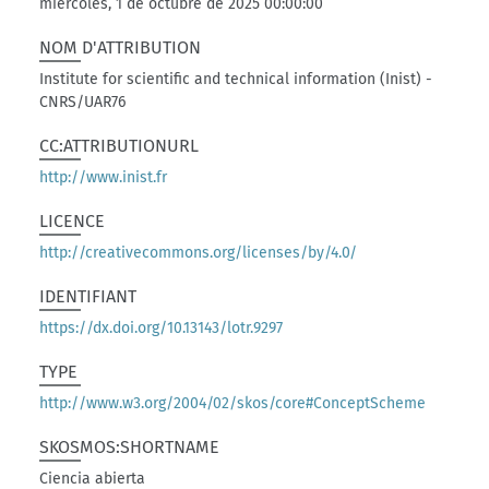
miércoles, 1 de octubre de 2025 00:00:00
NOM D'ATTRIBUTION
Institute for scientific and technical information (Inist) -
CNRS/UAR76
CC:ATTRIBUTIONURL
http://www.inist.fr
LICENCE
http://creativecommons.org/licenses/by/4.0/
IDENTIFIANT
https://dx.doi.org/10.13143/lotr.9297
TYPE
http://www.w3.org/2004/02/skos/core#ConceptScheme
SKOSMOS:SHORTNAME
Ciencia abierta