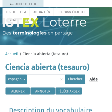
ACCÈS ISTEX.FR
OBJECTIF TDM
ACTUALITÉS
CORPUS SPÉCIALISÉS
Loterre
ESPAÑOL
ENGLISH
Des
terminologies
en partage
Accueil
/ Ciencia abierta (tesauro)
Ciencia abierta (tesauro)
×
Aide
espagnol
Chercher
ALIGNER
ANNOTER
TÉLÉCHARGER
Description du vocabulaire