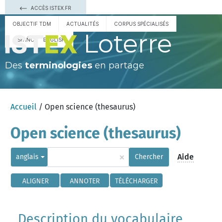
ACCÈS ISTEX.FR
OBJECTIF TDM
ACTUALITÉS
CORPUS SPÉCIALISÉS
Loterre
ESPAÑOL
ENGLISH
Des
terminologies
en partage
Accueil
/ Open science (thesaurus)
Open science (thesaurus)
×
Aide
anglais
Chercher
ALIGNER
ANNOTER
TÉLÉCHARGER
Description du vocabulaire