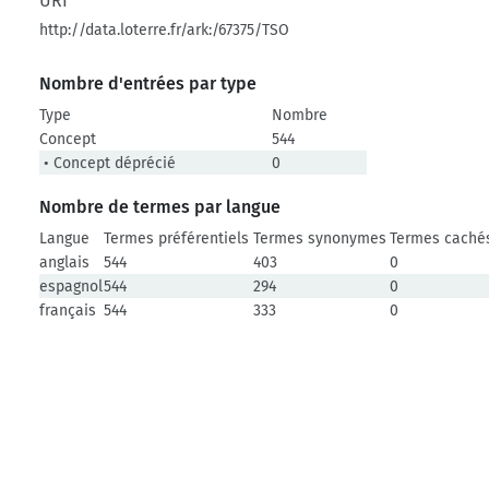
URI
http://data.loterre.fr/ark:/67375/TSO
Nombre d'entrées par type
Type
Nombre
Concept
544
• Concept déprécié
0
Nombre de termes par langue
Langue
Termes préférentiels
Termes synonymes
Termes caché
anglais
544
403
0
espagnol
544
294
0
français
544
333
0