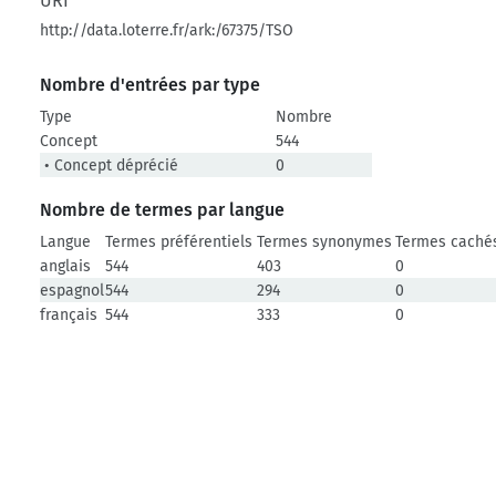
URI
http://data.loterre.fr/ark:/67375/TSO
Nombre d'entrées par type
Type
Nombre
Concept
544
• Concept déprécié
0
Nombre de termes par langue
Langue
Termes préférentiels
Termes synonymes
Termes caché
anglais
544
403
0
espagnol
544
294
0
français
544
333
0