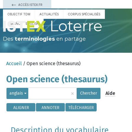
ACCÈS ISTEX.FR
OBJECTIF TDM
ACTUALITÉS
CORPUS SPÉCIALISÉS
Loterre
ESPAÑOL
ENGLISH
Des
terminologies
en partage
Accueil
/ Open science (thesaurus)
Open science (thesaurus)
×
Aide
anglais
Chercher
ALIGNER
ANNOTER
TÉLÉCHARGER
Description du vocabulaire