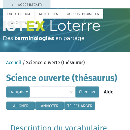
ACCÈS ISTEX.FR
OBJECTIF TDM
ACTUALITÉS
CORPUS SPÉCIALISÉS
Loterre
ESPAÑOL
ENGLISH
Des
terminologies
en partage
Accueil
/ Science ouverte (thésaurus)
Science ouverte (thésaurus)
×
Aide
français
Chercher
ALIGNER
ANNOTER
TÉLÉCHARGER
Description du vocabulaire