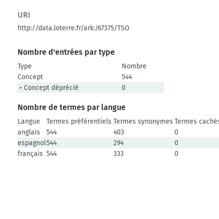
URI
http://data.loterre.fr/ark:/67375/TSO
Nombre d'entrées par type
Type
Nombre
Concept
544
• Concept déprécié
0
Nombre de termes par langue
Langue
Termes préférentiels
Termes synonymes
Termes caché
anglais
544
403
0
espagnol
544
294
0
français
544
333
0