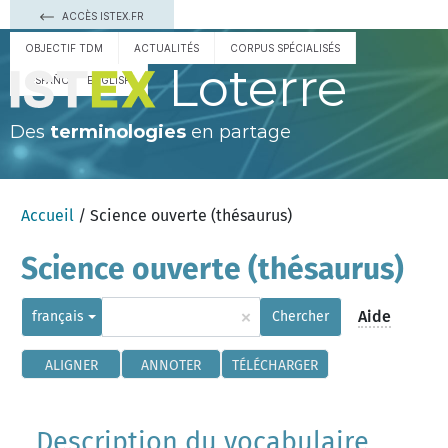
ACCÈS ISTEX.FR
OBJECTIF TDM
ACTUALITÉS
CORPUS SPÉCIALISÉS
Loterre
ESPAÑOL
ENGLISH
Des
terminologies
en partage
Accueil
/ Science ouverte (thésaurus)
Science ouverte (thésaurus)
×
Aide
français
Chercher
ALIGNER
ANNOTER
TÉLÉCHARGER
Description du vocabulaire