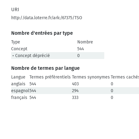
URI
http://data.loterre.fr/ark:/67375/TSO
Nombre d'entrées par type
Type
Nombre
Concept
544
• Concept déprécié
0
Nombre de termes par langue
Langue
Termes préférentiels
Termes synonymes
Termes caché
anglais
544
403
0
espagnol
544
294
0
français
544
333
0