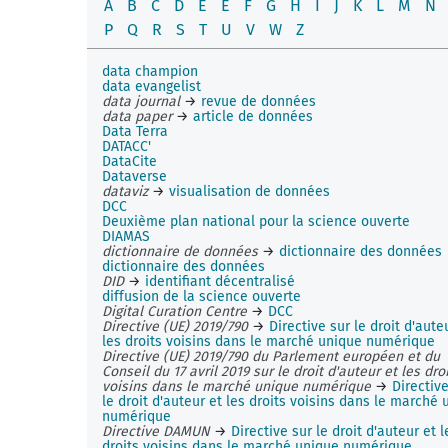
A
B
C
D
E
É
F
G
H
I
J
K
L
M
N
P
Q
R
S
T
U
V
W
Z
data champion
data evangelist
data journal
→
revue de données
data paper
→
article de données
Data Terra
DATACC'
DataCite
Dataverse
dataviz
→
visualisation de données
DCC
Deuxième plan national pour la science ouverte
DIAMAS
dictionnaire de données
→
dictionnaire des données
dictionnaire des données
DID
→
identifiant décentralisé
diffusion de la science ouverte
Digital Curation Centre
→
DCC
Directive (UE) 2019/790
→
Directive sur le droit d'aute
les droits voisins dans le marché unique numérique
Directive (UE) 2019/790 du Parlement européen et du
Conseil du 17 avril 2019 sur le droit d'auteur et les dro
voisins dans le marché unique numérique
→
Directiv
le droit d'auteur et les droits voisins dans le marché
numérique
Directive DAMUN
→
Directive sur le droit d'auteur et l
droits voisins dans le marché unique numérique