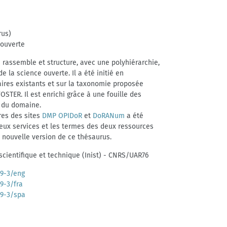
rus)
 ouverte
 rassemble et structure, avec une polyhiérarchie,
e la science ouverte. Il a été initié en
aires existants et sur la taxonomie proposée
OSTER. Il est enrichi grâce à une fouille des
 du domaine.
res des sites
DMP OPIDoR
et
DoRANum
a été
eux services et les termes des deux ressources
 nouvelle version de ce thésaurus.
 scientifique et technique (Inist) - CNRS/UAR76
39-3/eng
39-3/fra
39-3/spa