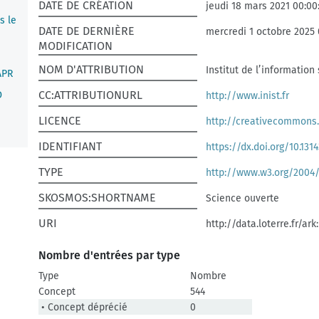
DATE DE CRÉATION
jeudi 18 mars 2021 00:00
s le
DATE DE DERNIÈRE
mercredi 1 octobre 2025 
MODIFICATION
NOM D'ATTRIBUTION
Institut de l’information
APR
CC:ATTRIBUTIONURL
D
http://www.inist.fr
LICENCE
http://creativecommons.
IDENTIFIANT
https://dx.doi.org/10.1314
TYPE
http://www.w3.org/2004
SKOSMOS:SHORTNAME
Science ouverte
URI
http://data.loterre.fr/ar
Nombre d'entrées par type
Type
Nombre
Concept
544
• Concept déprécié
0