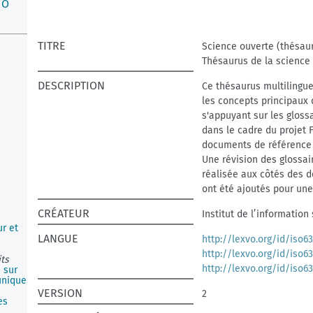
O
TITRE
Science ouverte (thésau
Thésaurus de la science
DESCRIPTION
Ce thésaurus multilingue
les concepts principaux d
s'appuyant sur les gloss
dans le cadre du projet F
documents de référence
Une révision des glossai
réalisée aux côtés des d
ont été ajoutés pour une
CRÉATEUR
Institut de l’information
ur et
LANGUE
http://lexvo.org/id/iso6
http://lexvo.org/id/iso6
its
http://lexvo.org/id/iso6
e sur
 unique
VERSION
2
es