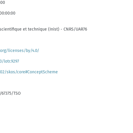
:00
00:00:00
 scientifique et technique (Inist) - CNRS/UAR76
org/licenses/by/4.0/
3/lotr.9297
/02/skos/core#ConceptScheme
k:/67375/TSO