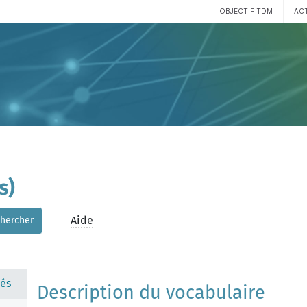
OBJECTIF TDM
AC
s)
Aide
hercher
és
Description du vocabulaire