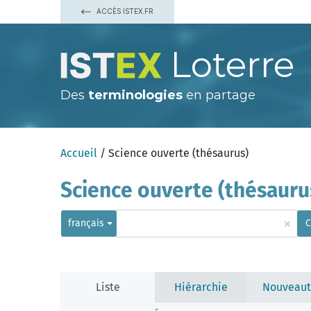
ACCÈS ISTEX.FR
Loterre
Des
terminologies
en partage
Accueil
/ Science ouverte (thésaurus)
Science ouverte (thésauru
×
français
C
Liste
Hiérarchie
Nouveaut