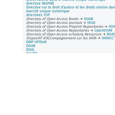
directive INSPIRE
Directive sur le droit d'auteur et les droits voisins dan
marché unique numérique
directives TOP
Directory of Open Access Books
→
DOAB
Directory of Open Access Journals
→
DOAJ
Directory of Open Access Preprint Repositories
→
DO
Directory of Open Access Repositories
→
OpenDOAR
Directory of Open Access scholarly Resources
→
ROA
Dispositif d’ACCompagnement sur les DATA
→
DATACC'
DMP OPIDoR
DOAB
DOAJ
DOAPR
documentation des données
DOI
données anonymisées
données brutes
données de la recherche
Données de la recherche apprentissage numérique
→
DoRANum
données de recherche
→
données de la recherche
données de recherche ouvertes
données dépersonnalisées
→
données anonymisées
données environnementales
données gouvernementales ouvertes
données liées
données ouvertes
données ouvertes liées