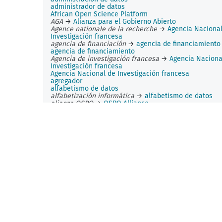
administrador de datos
African Open Science Platform
AGA
→
Alianza para el Gobierno Abierto
Agence nationale de la recherche
→
Agencia Naciona
Investigación francesa
agencia de financiación
→
agencia de financiamiento
agencia de financiamiento
Agencia de investigación francesa
→
Agencia Naciona
Investigación francesa
Agencia Nacional de Investigación francesa
agregador
alfabetismo de datos
alfabetización informática
→
alfabetismo de datos
alianza OSPO
→
OSPO Alliance
Alianza para el Gobierno Abierto
alineación de conjuntos de datos
almacenamiento de datos
→
almacenamiento de los 
almacenamiento de los datos
almacenamiento permanente
almacén abierto
→
repositorio abierto
almacén agregador
→
repositorio agregador
almacén certificado
→
repositorio certificado
almacén de datos
→
repositorio
almacén disciplinario
→
repositorio disciplinario
almacén institucional
→
repositorio institucional
almacén recomendado
→
repositorio recomendado
altmetría
→
métrica alternativa
AmeliCA
analista de datos