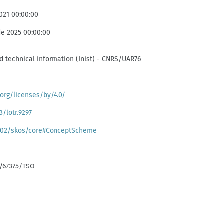
021 00:00:00
de 2025 00:00:00
and technical information (Inist) - CNRS/UAR76
org/licenses/by/4.0/
3/lotr.9297
/02/skos/core#ConceptScheme
k:/67375/TSO