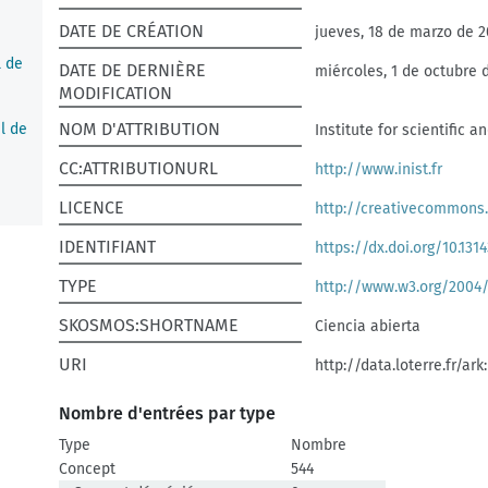
DATE DE CRÉATION
jueves, 18 de marzo de 2
l de
DATE DE DERNIÈRE
miércoles, 1 de octubre 
MODIFICATION
NOM D'ATTRIBUTION
l de
Institute for scientific 
CC:ATTRIBUTIONURL
http://www.inist.fr
LICENCE
http://creativecommons.
IDENTIFIANT
https://dx.doi.org/10.1314
datos
TYPE
http://www.w3.org/2004
SKOSMOS:SHORTNAME
Ciencia abierta
URI
http://data.loterre.fr/ar
Nombre d'entrées par type
Type
Nombre
Concept
544