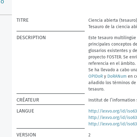
O
TITRE
Ciencia abierta (tesauro
Tesauro de la ciencia ab
DESCRIPTION
Este tesauro multilingüe 
principales conceptos de 
glosarios existentes y d
proyecto FOSTER. Se enr
referencia en el ámbito.
Se ha llevado a cabo una
OPIDoR
y
DoRANum
en co
añadido los términos de
tesauro.
CRÉATEUR
Institut de l’information
LANGUE
http://lexvo.org/id/iso6
http://lexvo.org/id/iso6
http://lexvo.org/id/iso6
VERSION
2