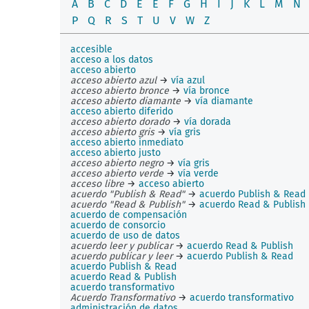
A
B
C
D
E
É
F
G
H
I
J
K
L
M
N
P
Q
R
S
T
U
V
W
Z
accesible
acceso a los datos
acceso abierto
acceso abierto azul
→
vía azul
acceso abierto bronce
→
vía bronce
acceso abierto diamante
→
vía diamante
acceso abierto diferido
acceso abierto dorado
→
vía dorada
acceso abierto gris
→
vía gris
acceso abierto inmediato
acceso abierto justo
acceso abierto negro
→
vía gris
acceso abierto verde
→
vía verde
acceso libre
→
acceso abierto
acuerdo "Publish & Read"
→
acuerdo Publish & Read
acuerdo "Read & Publish"
→
acuerdo Read & Publish
acuerdo de compensación
acuerdo de consorcio
acuerdo de uso de datos
acuerdo leer y publicar
→
acuerdo Read & Publish
acuerdo publicar y leer
→
acuerdo Publish & Read
acuerdo Publish & Read
acuerdo Read & Publish
acuerdo transformativo
Acuerdo Transformativo
→
acuerdo transformativo
administración de datos