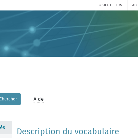
OBJECTIF TDM
AC
Aide
Chercher
és
Description du vocabulaire