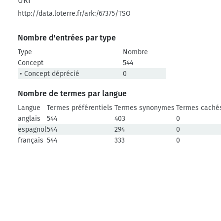
URI
http://data.loterre.fr/ark:/67375/TSO
Nombre d'entrées par type
Type
Nombre
Concept
544
• Concept déprécié
0
Nombre de termes par langue
Langue
Termes préférentiels
Termes synonymes
Termes caché
anglais
544
403
0
espagnol
544
294
0
français
544
333
0