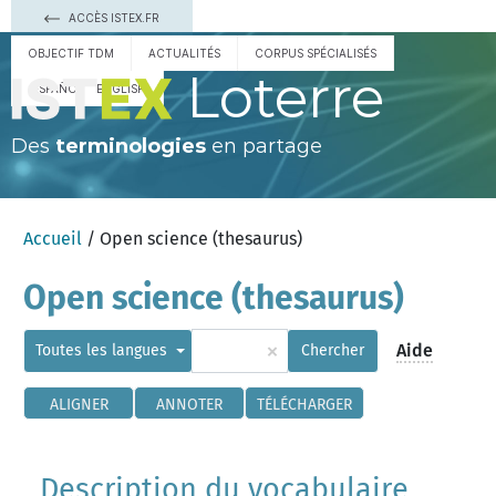
ACCÈS ISTEX.FR
OBJECTIF TDM
ACTUALITÉS
CORPUS SPÉCIALISÉS
Loterre
ESPAÑOL
ENGLISH
Des
terminologies
en partage
Accueil
/ Open science (thesaurus)
Open science (thesaurus)
×
Aide
Toutes les langues
Chercher
ALIGNER
ANNOTER
TÉLÉCHARGER
Description du vocabulaire