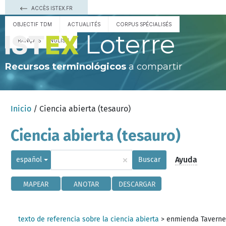
ACCÈS ISTEX.FR
OBJECTIF TDM
ACTUALITÉS
CORPUS SPÉCIALISÉS
Loterre
FRANÇAIS
ENGLISH
Recursos terminológicos
a compartir
Inicio
/ Ciencia abierta (tesauro)
Ciencia abierta (tesauro)
×
Ayuda
español
Buscar
MAPEAR
ANOTAR
DESCARGAR
texto de referencia sobre la ciencia abierta
>
enmienda Tavern