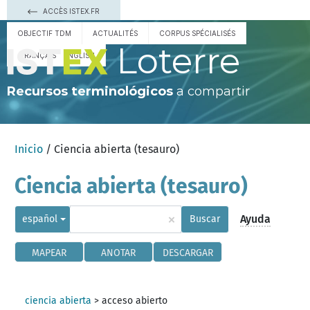
ACCÈS ISTEX.FR
OBJECTIF TDM
ACTUALITÉS
CORPUS SPÉCIALISÉS
Loterre
FRANÇAIS
ENGLISH
Recursos terminológicos
a compartir
Inicio
/ Ciencia abierta (tesauro)
Ciencia abierta (tesauro)
×
Ayuda
español
Buscar
MAPEAR
ANOTAR
DESCARGAR
ciencia abierta
>
acceso abierto