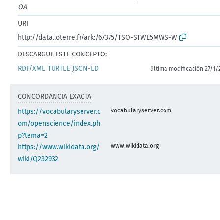
OA
URI
http://data.loterre.fr/ark:/67375/TSO-STWL5MWS-W
DESCARGUE ESTE CONCEPTO:
RDF/XML
TURTLE
JSON-LD
última modificación 27/1/
CONCORDANCIA EXACTA
vocabularyserver.com
https://vocabularyserver.c
om/openscience/index.ph
p?tema=2
www.wikidata.org
https://www.wikidata.org/
wiki/Q232932