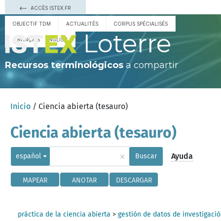
ACCÈS ISTEX.FR
OBJECTIF TDM
ACTUALITÉS
CORPUS SPÉCIALISÉS
Loterre
FRANÇAIS
ENGLISH
Recursos terminológicos
a compartir
Inicio
/ Ciencia abierta (tesauro)
Ciencia abierta (tesauro)
×
Ayuda
español
Buscar
MAPEAR
ANOTAR
DESCARGAR
práctica de la ciencia abierta
>
gestión de datos de investigaci