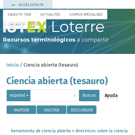
ACCÈS ISTEX.FR
OBJECTIF TDM
ACTUALITÉS
CORPUS SPÉCIALISÉS
Loterre
FRANÇAIS
ENGLISH
Recursos terminológicos
a compartir
Inicio
/ Ciencia abierta (tesauro)
Ciencia abierta (tesauro)
×
Ayuda
español
Buscar
MAPEAR
ANOTAR
DESCARGAR
herramienta de ciencia abierta
>
directrices sobre la ciencia