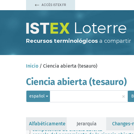
ACCÈS ISTEX.FR
Loterre
Recursos terminológicos
a compartir
Inicio
/ Ciencia abierta (tesauro)
Ciencia abierta (tesauro)
×
español
B
aspecto legal de la ciencia abierta
Alfabéticamente
Jerarquía
Changes-
ciencia abierta
competencia de ciencia abierta