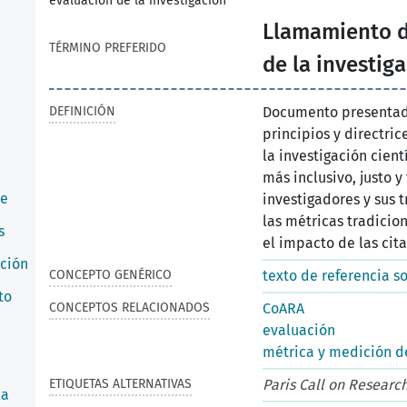
evaluación de la investigación
Llamamiento de
TÉRMINO PREFERIDO
de la investig
DEFINICIÓN
Documento presentado
principios y directri
la investigación cient
más inclusivo, justo y
de
investigadores y sus 
las métricas tradicio
s
el impacto de las cita
ación
CONCEPTO GENÉRICO
texto de referencia so
to
CONCEPTOS RELACIONADOS
CoARA
evaluación
métrica y medición d
ETIQUETAS ALTERNATIVAS
Paris Call on Researc
la