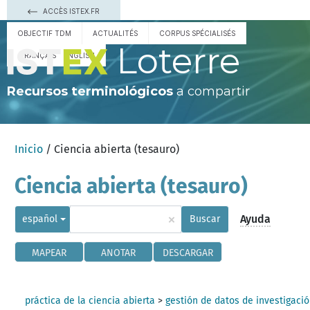
ACCÈS ISTEX.FR
OBJECTIF TDM
ACTUALITÉS
CORPUS SPÉCIALISÉS
Loterre
FRANÇAIS
ENGLISH
Recursos terminológicos
a compartir
Inicio
/ Ciencia abierta (tesauro)
Ciencia abierta (tesauro)
×
Ayuda
español
Buscar
MAPEAR
ANOTAR
DESCARGAR
práctica de la ciencia abierta
>
gestión de datos de investigaci