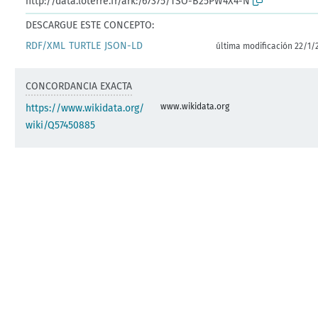
http://data.loterre.fr/ark:/67375/TSO-B25PW4X4-N
DESCARGUE ESTE CONCEPTO:
RDF/XML
TURTLE
JSON-LD
última modificación 22/1/
CONCORDANCIA EXACTA
www.wikidata.org
https://www.wikidata.org/
wiki/Q57450885