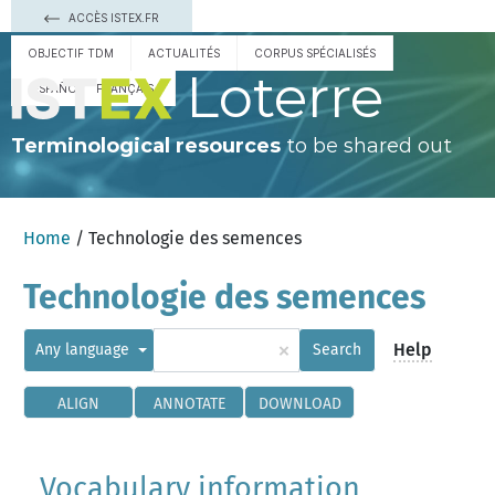
ACCÈS ISTEX.FR
OBJECTIF TDM
ACTUALITÉS
CORPUS SPÉCIALISÉS
Loterre
ESPAÑOL
FRANÇAIS
Terminological resources
to be shared out
Home
/ Technologie des semences
Technologie des semences
×
Help
Any language
Search
ALIGN
ANNOTATE
DOWNLOAD
Vocabulary information