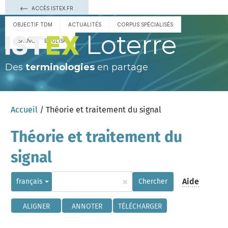
ACCÈS ISTEX.FR
OBJECTIF TDM
ACTUALITÉS
CORPUS SPÉCIALISÉS
Loterre
ESPAÑOL
ENGLISH
Des
terminologies
en partage
Accueil
/ Théorie et traitement du signal
Théorie et traitement du
signal
×
Aide
français
Chercher
ALIGNER
ANNOTER
TÉLÉCHARGER