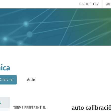
OBJECTIF TDM
AC
ica
Aide
Chercher
s
auto calibraci
TERME PRÉFÉRENTIEL