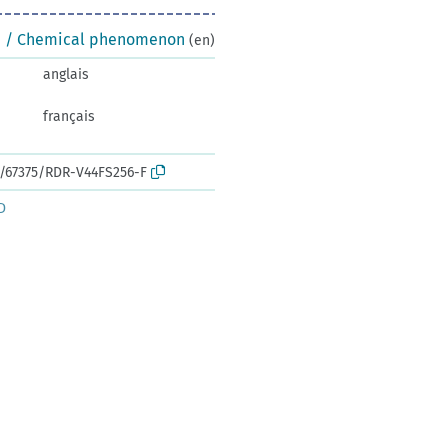
n / Chemical phenomenon
(en)
anglais
français
rk:/67375/RDR-V44FS256-F
D