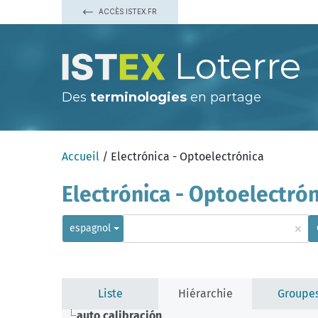
ACCÈS ISTEX.FR
Loterre
Des
terminologies
en partage
Accueil
/ Electrónica - Optoelectrónica
Electrónica - Optoelectrón
×
espagnol
Liste
Hiérarchie
Groupe
auto calibración