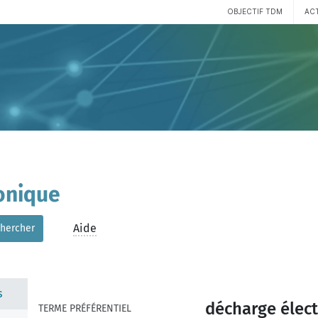
OBJECTIF TDM
AC
onique
Aide
hercher
s
décharge élect
TERME PRÉFÉRENTIEL