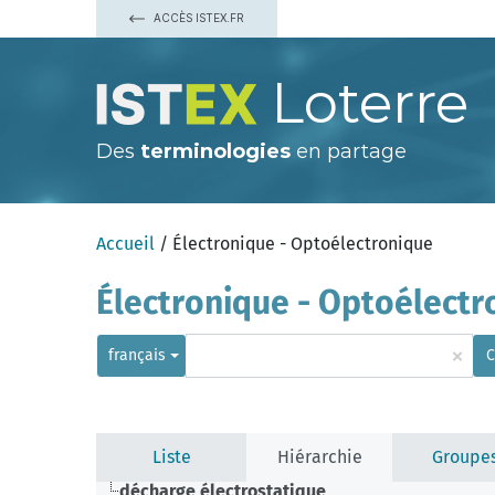
ACCÈS ISTEX.FR
Loterre
Des
terminologies
en partage
Accueil
/ Électronique - Optoélectronique
Électronique - Optoélectr
×
français
C
Liste
Hiérarchie
Groupe
décharge électrostatique