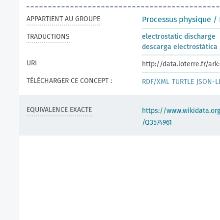
APPARTIENT AU GROUPE
Processus physique /
TRADUCTIONS
electrostatic discharge
descarga electrostática
URI
http://data.loterre.fr/a
TÉLÉCHARGER CE CONCEPT :
RDF/XML
TURTLE
JSON-L
EQUIVALENCE EXACTE
https://www.wikidata.org
/Q3574961