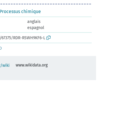
 Processus chimique
anglais
espagnol
rk:/67375/RDR-RSWH9KF6-L
D
www.wikidata.org
/wiki