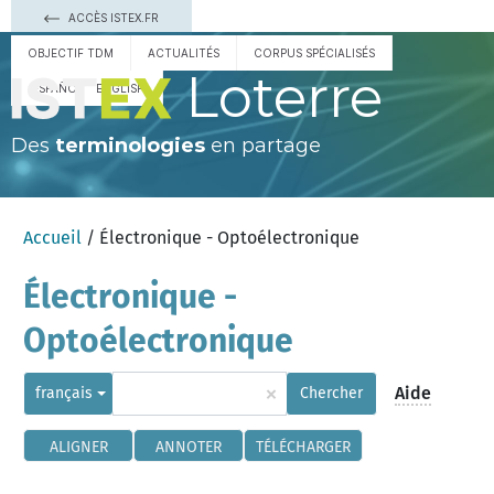
ACCÈS ISTEX.FR
OBJECTIF TDM
ACTUALITÉS
CORPUS SPÉCIALISÉS
Loterre
ESPAÑOL
ENGLISH
Des
terminologies
en partage
Accueil
/ Électronique - Optoélectronique
Électronique -
Optoélectronique
×
Aide
français
Chercher
ALIGNER
ANNOTER
TÉLÉCHARGER