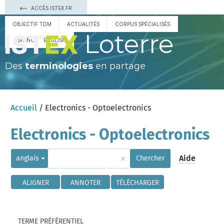
ACCÈS ISTEX.FR
OBJECTIF TDM
ACTUALITÉS
CORPUS SPÉCIALISÉS
Loterre
ESPAÑOL
ENGLISH
Des
terminologies
en partage
Accueil
/ Electronics - Optoelectronics
Electronics - Optoelectronics
×
Aide
anglais
Chercher
ALIGNER
ANNOTER
TÉLÉCHARGER
TERME PRÉFÉRENTIEL