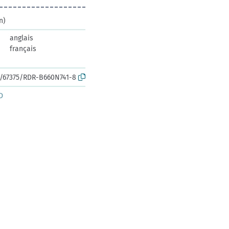
n)
anglais
français
rk:/67375/RDR-B660N741-8
D