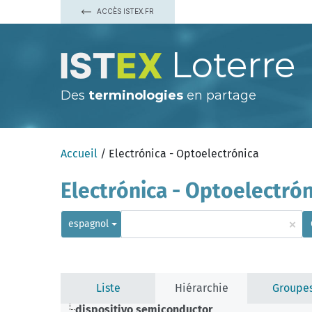
ACCÈS ISTEX.FR
Loterre
Des
terminologies
en partage
Accueil
/ Electrónica - Optoelectrónica
Electrónica - Optoelectrón
×
espagnol
Liste
Hiérarchie
Groupe
dispositivo semiconductor