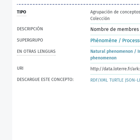
TIPO
Agrupación de concepto
Colección
DESCRIPCIÓN
Nombre de membres :
SUPERGRUPO
Phénomène / Processu
EN OTRAS LENGUAS
Natural phenomenon / I
phenomenon
URI
http://data.loterre.fr/a
DESCARGUE ESTE CONCEPTO:
RDF/XML
TURTLE
JSON-L