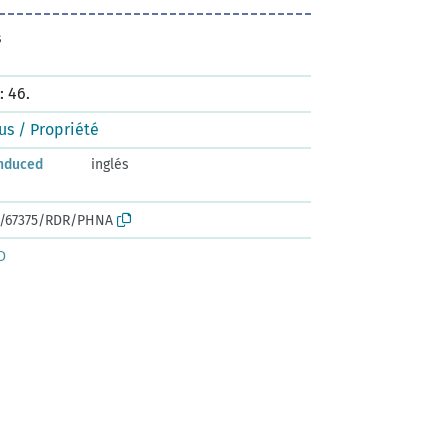
s
 46.
s / Propriété
nduced
inglés
rk:/67375/RDR/PHNA
D