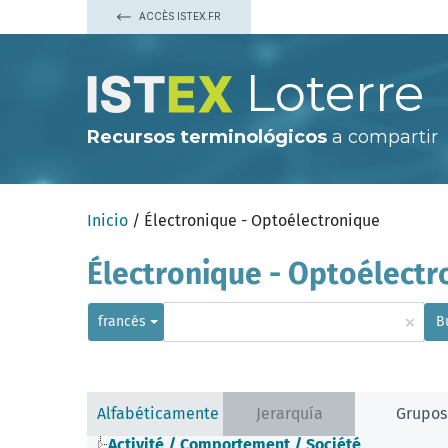
ACCÈS ISTEX.FR
Loterre
Recursos terminológicos
a compartir
Inicio
/ Électronique - Optoélectronique
Électronique - Optoélectr
×
francés
B
Alfabéticamente
Jerarquía
Grupos
Activité / Comportement / Société