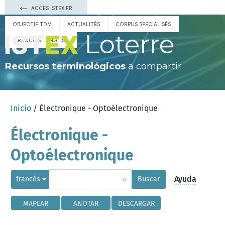
ACCÈS ISTEX.FR
OBJECTIF TDM
ACTUALITÉS
CORPUS SPÉCIALISÉS
Loterre
FRANÇAIS
ENGLISH
Recursos terminológicos
a compartir
Inicio
/ Électronique - Optoélectronique
Électronique -
Optoélectronique
×
Ayuda
francés
Buscar
MAPEAR
ANOTAR
DESCARGAR