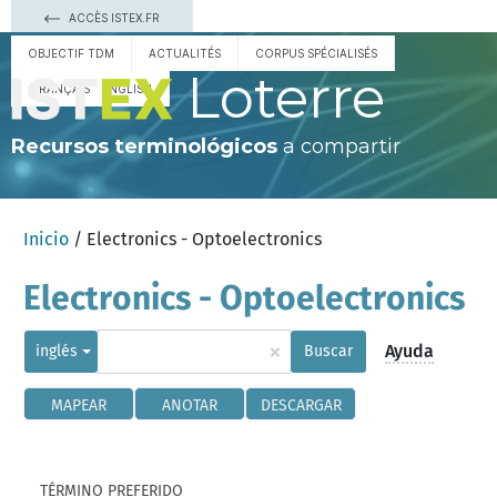
ACCÈS ISTEX.FR
OBJECTIF TDM
ACTUALITÉS
CORPUS SPÉCIALISÉS
Loterre
FRANÇAIS
ENGLISH
Recursos terminológicos
a compartir
Inicio
/ Electronics - Optoelectronics
Electronics - Optoelectronics
×
Ayuda
inglés
Buscar
MAPEAR
ANOTAR
DESCARGAR
TÉRMINO PREFERIDO