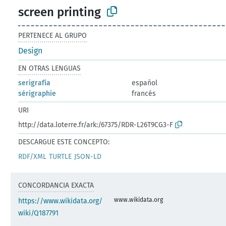
screen printing
PERTENECE AL GRUPO
Design
EN OTRAS LENGUAS
serigrafía
español
sérigraphie
francés
URI
http://data.loterre.fr/ark:/67375/RDR-L26T9CG3-F
DESCARGUE ESTE CONCEPTO:
RDF/XML
TURTLE
JSON-LD
CONCORDANCIA EXACTA
www.wikidata.org
https://www.wikidata.org/
wiki/Q187791