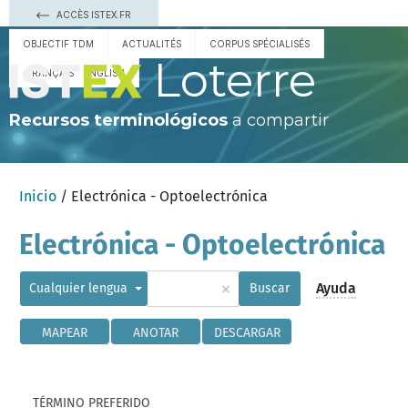
ACCÈS ISTEX.FR
OBJECTIF TDM
ACTUALITÉS
CORPUS SPÉCIALISÉS
Loterre
FRANÇAIS
ENGLISH
Recursos terminológicos
a compartir
Inicio
/ Electrónica - Optoelectrónica
Electrónica - Optoelectrónica
×
Ayuda
Cualquier lengua
Buscar
MAPEAR
ANOTAR
DESCARGAR
TÉRMINO PREFERIDO