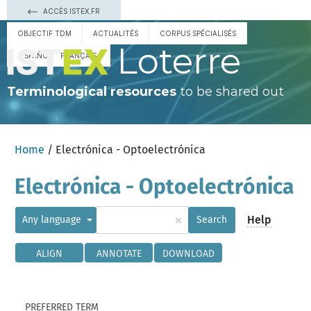
ACCÈS ISTEX.FR
OBJECTIF TDM
ACTUALITÉS
CORPUS SPÉCIALISÉS
Loterre
ESPAÑOL
FRANÇAIS
Terminological resources
to be shared out
Home
/ Electrónica - Optoelectrónica
Electrónica - Optoelectrónica
×
Help
Any language
Search
ALIGN
ANNOTATE
DOWNLOAD
PREFERRED TERM